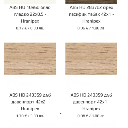
ABS HU 10960 бяло
ABS HD 283702 орех
Мебелни
гладко 22x0.5 -
пасифик табак 42x1 -
кантове
Hranipex
Hranipex
0.17 € / 0.33 лв.
0.96 € / 1.88 лв.
Мебелен
обков
Мебелни
дръжки
Лепила
и
почистващи
препарати
ABS HD 243359 дъб
ABS HD 243359 дъб
ОСБ
давенпорт 42x2 -
давенпорт 42x1 -
Hranipex
Hranipex
Шперплат
1.70 € / 3.33 лв.
0.96 € / 1.88 лв.
Шоурумове