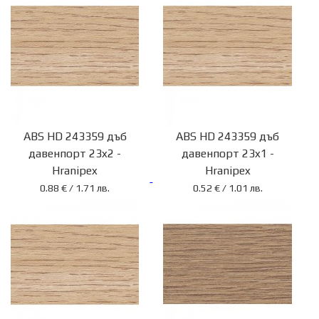
Партньори
За
нас
Новини
ABS HD 243359 дъб
ABS HD 243359 дъб
Контакти
давенпорт 23x2 -
давенпорт 23x1 -
Политика
Hranipex
Hranipex
за
0.88 € / 1.71 лв.
0.52 € / 1.01 лв.
поверителност
Политика
за
използване
на
“бисквитки”