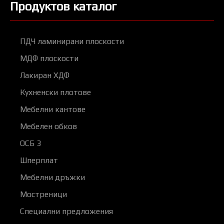
Продуктов каталог
ПДЧ ламинирани плоскости
МДФ плоскости
Лакиран ХДФ
Кухненски плотове
Мебелни кантове
Мебелен обков
ОСБ 3
Шперплат
Мебелни дръжки
Мостреници
Специални предложения