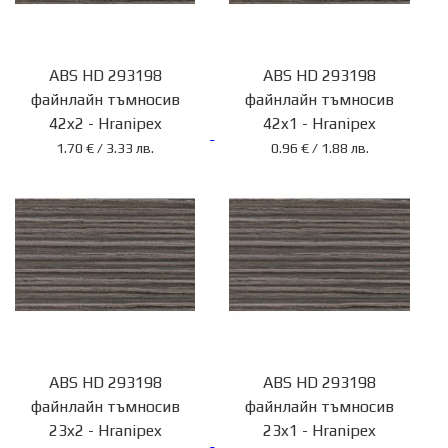
34
99
00
ABS HD 293198
ABS HD 293198
02
файнлайн тъмносив
файнлайн тъмносив
42x2 - Hranipex
42x1 - Hranipex
Имейл:
1.70 € / 3.33 лв.
0.96 € / 1.88 лв.
info@eurotrading.com
©
Copyright
2020
Eurotrading.com
ABS HD 293198
ABS HD 293198
файнлайн тъмносив
файнлайн тъмносив
23x2 - Hranipex
23x1 - Hranipex