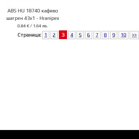
ABS HU 18740 кафяво
шагрен 43x1 - Hranipex
0.84 € / 1.64 лв.
3
Страница:
1
2
4
5
6
7
8
9
10
>>