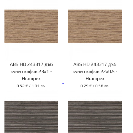
80
Стара
Загора:
+359
42
91
93
95
ABS HD 243317 дъб
ABS HD 243317 дъб
кунео кафяв 23x1 -
кунео кафяв 22x0.5 -
София:
Hranipex
Hranipex
+359
0.52 € / 1.01 лв.
0.29 € / 0.56 лв.
2
999
11
01
Пазарджик:
+359