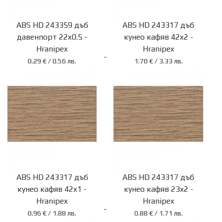
(Cookie)
Евротрейдинг
ABS HD 243359 дъб
ABS HD 243317 дъб
София
давенпорт 22x0.5 -
кунео кафяв 42x2 -
Hranipex
Hranipex
Евротрейдинг
0.29 € / 0.56 лв.
1.70 € / 3.33 лв.
Русе
Евротрейдинг
Пазарджик
Евротрейдинг
Стара
Загора
Русе:
ABS HD 243317 дъб
ABS HD 243317 дъб
+359
кунео кафяв 42x1 -
кунео кафяв 23x2 -
82
Hranipex
Hranipex
82
0.96 € / 1.88 лв.
0.88 € / 1.71 лв.
40