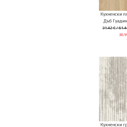
Кухненски п
Дъб Гуадин
31.42 € / 61.4
36.9
Кухненски г