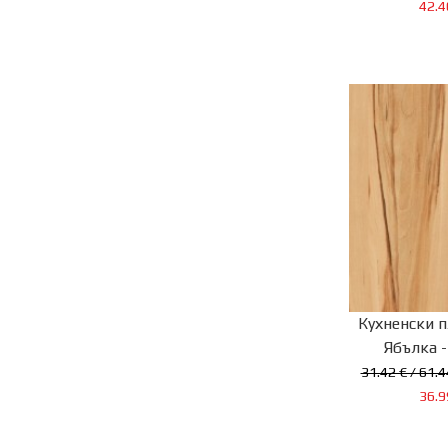
42.4
Кухненски п
Ябълка -
31.42 € / 61.4
36.9