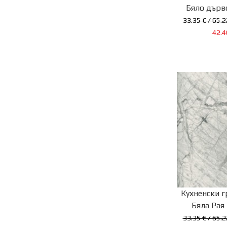
Бяло дърво
33.35 € / 65.2
42.4
Кухненски г
Бяла Рая 
33.35 € / 65.2