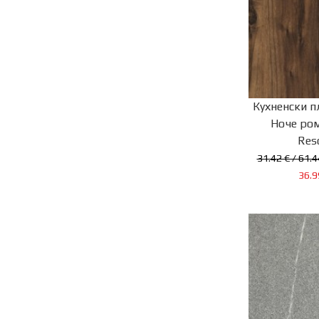
Кухненски п
Ноче ром
Res
31.42 € / 61.4
36.9