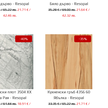
 дърво - Resopal
Бяло дърво - Resopal
 / 65.22 лв.
21.71 € /
35.28 € / 69.00 лв.
21.64 € /
42.46 лв.
42.32 лв.
-40%
-35%
ски плот 3504 XX
Кухненски гръб 4356 60
а Рая - Resopal
Ябълка - Resopal
 / 61.44 лв.
18.91 € /
33.35 € / 65.22 лв.
21.71 € /