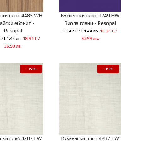
ски плот 4485 WH
Кухненски плот 0749 HW
айски ебонит -
Виола гланц - Resopal
Resopal
31.42 € / 61.44 лв.
18.91 € /
 / 61.44 лв.
18.91 € /
36.99 лв.
36.99 лв.
-35%
-39%
ски гръб 4287 FW
Кухненски плот 4287 FW