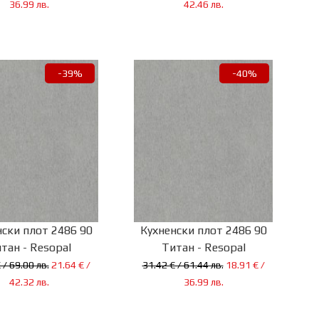
36.99 лв.
42.46 лв.
-39%
-40%
нски плот 2486 90
Кухненски плот 2486 90
тан - Resopal
Титан - Resopal
 / 69.00 лв.
21.64 € /
31.42 € / 61.44 лв.
18.91 € /
42.32 лв.
36.99 лв.