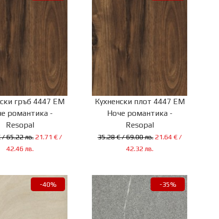
ски гръб 4447 ЕМ
Кухненски плот 4447 ЕМ
е романтика -
Ноче романтика -
Resopal
Resopal
 / 65.22 лв.
21.71 € /
35.28 € / 69.00 лв.
21.64 € /
42.46 лв.
42.32 лв.
-40%
-35%