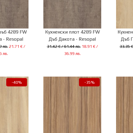
ръб 4289 FW
Кухненски плот 4289 FW
Кухнен
 - Resopal
Дъб Дакота - Resopal
Дъб Г
2 лв.
21.71 € /
31.42 € / 61.44 лв.
18.91 € /
33.35 €
6 лв.
36.99 лв.
-40%
-35%