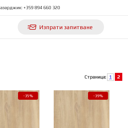
азарджик:
+359 894 660 320
Изпрати запитване
2
Страница:
1
-35%
-39%