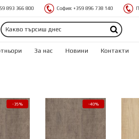
59 893 366 800
София:
+359 896 738 140
П
тньори
За нас
Новини
Контакти
-35%
-40%