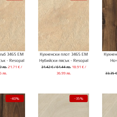
ръб 3465 EM
Кухненски плот 3465 EM
Кухнен
ък - Resopal
Нубийски пясък - Resopal
Ноч
2 лв.
21.71 € /
31.42 € / 61.44 лв.
18.91 € /
6 лв.
36.99 лв.
33.35 €
-40%
-35%