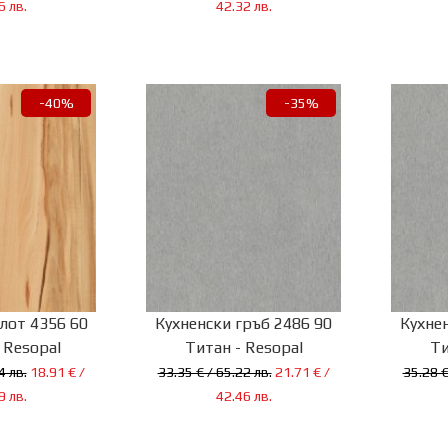
6 лв.
42.32 лв.
-40%
-35%
лот 4356 60
Кухненски гръб 2486 90
Кухне
 Resopal
Титан - Resopal
Ти
4 лв.
18.91 € /
33.35 € / 65.22 лв.
21.71 € /
35.28 €
9 лв.
42.46 лв.