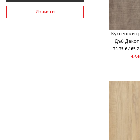
Кухненски г
Дъб Дакота
33.35 € / 65.2
42.4