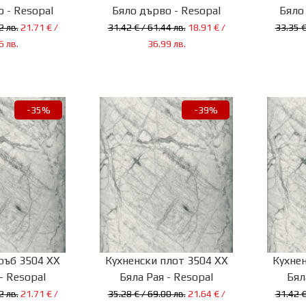
 - Resopal
Бяло дърво - Resopal
Бяло
2 лв.
21.71 € /
31.42 € / 61.44 лв.
18.91 € /
33.35 €
6 лв.
36.99 лв.
-35%
-39%
ръб 3504 XX
Кухненски плот 3504 XX
Кухнен
- Resopal
Бяла Рая - Resopal
Бял
2 лв.
21.71 € /
35.28 € / 69.00 лв.
21.64 € /
31.42 €