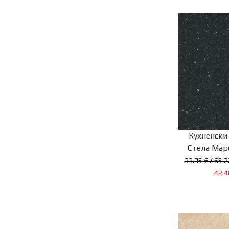
Кухненски
Стела Маре
33.35 € / 65.2
42.4