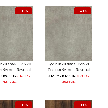
-35%
-40%
нски гръб 3545 20
Кухненски плот 3545 20
л бетон - Resopal
Светъл бетон - Resopal
 / 65.22 лв.
21.71 € /
31.42 € / 61.44 лв.
18.91 € /
42.46 лв.
36.99 лв.
-35%
-39%