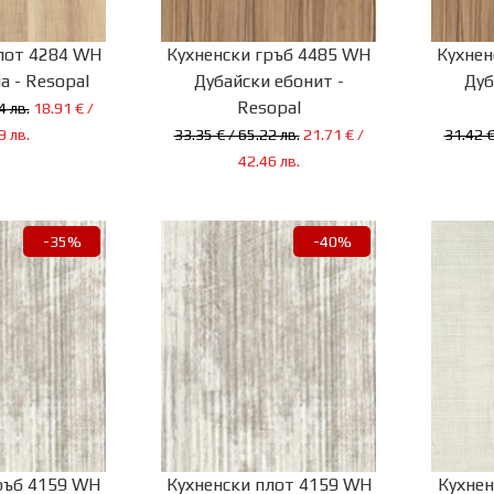
лот 4284 WH
Кухненски гръб 4485 WH
Кухнен
а - Resopal
Дубайски ебонит -
Дуб
Resopal
4 лв.
18.91 € /
9 лв.
33.35 € / 65.22 лв.
21.71 € /
31.42 €
42.46 лв.
-35%
-40%
ръб 4159 WH
Кухненски плот 4159 WH
Кухнен