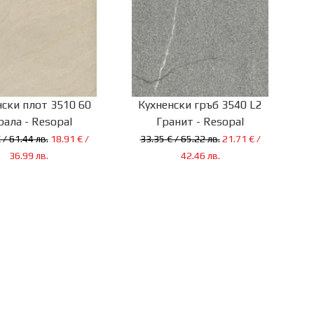
нски плот 3510 60
Кухненски гръб 3540 L2
рала - Resopal
Гранит - Resopal
 / 61.44 лв.
18.91 € /
33.35 € / 65.22 лв.
21.71 € /
36.99 лв.
42.46 лв.