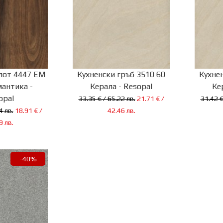
лот 4447 ЕМ
Кухненски гръб 3510 60
Кухне
антика -
Керала - Resopal
Ке
opal
33.35 € / 65.22 лв.
21.71 € /
31.42 €
4 лв.
18.91 € /
42.46 лв.
9 лв.
-40%