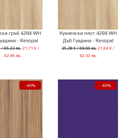
ски гръб 4284 WH
Кухненски плот 4284 WH
уадина - Resopal
Дъб Гуадина - Resopal
 / 65.22 лв.
21.71 € /
35.28 € / 69.00 лв.
21.64 € /
42.46 лв.
42.32 лв.
-40%
-40%