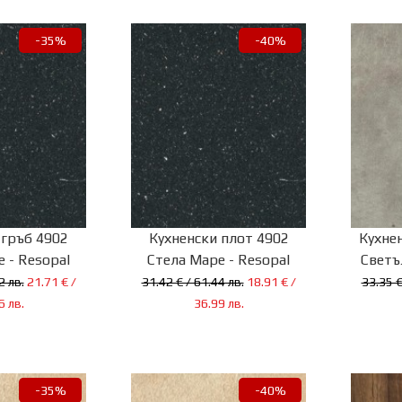
-35%
-40%
 гръб 4902
Кухненски плот 4902
Кухне
 - Resopal
Стела Маре - Resopal
Светъ
2 лв.
21.71 € /
31.42 € / 61.44 лв.
18.91 € /
33.35 €
6 лв.
36.99 лв.
-35%
-40%