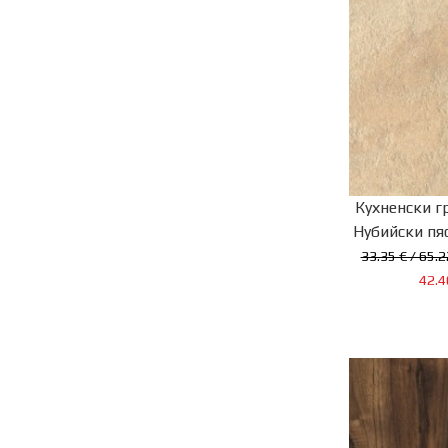
Кухненски г
Нубийски пяс
33.35 € / 65.2
42.4