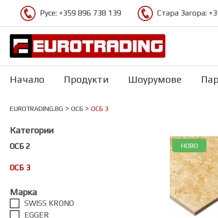
Русе:
+359 896 738 139
Стара Загора:
+3
Начало
Продукти
Шоурумове
Пар
>
>
EUROTRADING.BG
ОСБ
ОСБ 3
Категории
ОСБ 2
НОВО
ОСБ 3
Марка
SWISS KRONO
EGGER