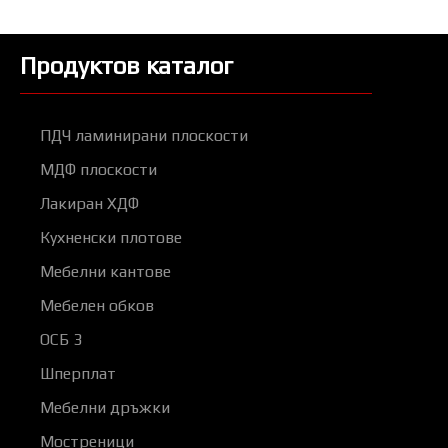
Продуктов каталог
ПДЧ ламинирани плоскости
МДФ плоскости
Лакиран ХДФ
Кухненски плотове
Мебелни кантове
Мебелен обков
ОСБ 3
Шперплат
Мебелни дръжки
Мостреници